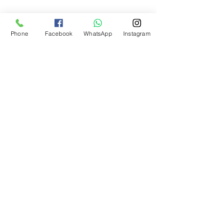
הבנרו כתום
הבנרו לבן
Phone
Facebook
WhatsApp
Instagram
הבנרו מנורת נייר
הבנרו שוקולד
כוכב ברזיל
פורירה
פרסנו
פתאלי צהוב
פתאלי אדום
פתאלי שוקולד
קריולה סלה
שיפקה
בקיאנו
ברבר אתיופי
אנהיים
שתילי פלפלים
פלפלים חריפים מאוד
פלפלים מדרום אמריקה