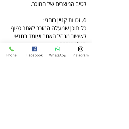
לטיב המוצרים של המוכר.
6. זכויות קניין רוחני:
כל תוכן שמעלה המוכר לאתר כפוף
לאישור מנהל האתר ועומד בתנאי
הפלטפורמה.
Phone
Facebook
WhatsApp
Instagram
7. סיום החוזה:
כל צד רשאי לסיים את החוזה
בהתראה של 30 יום מראש, אלא אם
הוסכם אחרת.
אלון
050-627-4954
pepperhouse100@gmail.com