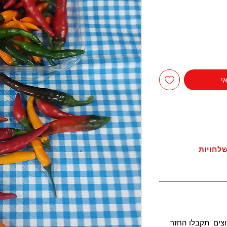
י
לחויות
צים תקבלו החזר