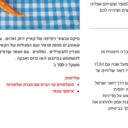
מוצר שקניתם אצלינו
ים ושיהיה לכם
מיקס צבעוני ויפיפה של קאיין ירוק ואדום . 
שאוהבים פחות פרותי ועם הסגולות של הקאיין 
מצויין לתבשילים . וסלטים . עם נשאר עןדפי
רה חיצונית או
להשתמש במיובש ו/או גרוס ואבקה .
 שנה עם YDM.
משקל כ-100 ג'
מארזי שתילונים בעונה - חברת YDM דואר שליחים עד
שליחות:
ם דרך דואר ישראל
משלוחים עד הבית עם חברת שלחויות
 יחסית.
איסוף עצמי
ט על מדיניות
ת אמון ולהרגיע את
ך בביטחון.