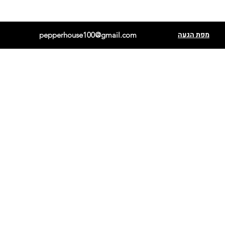
מפת הגעה
pepperhouse100@gmail.com
פתאלי אדום
הבנרו כתום
פתאלי שוקולד
הבנרו לבן
קריולה סלה
הבנרו מנורת נייר
שיפקה
הבנרו שוקולד
בקיאנו
כוכב ברזיל
ברבר אתיופי
פורירה
אנהיים
פרסנו
פתאלי צהוב