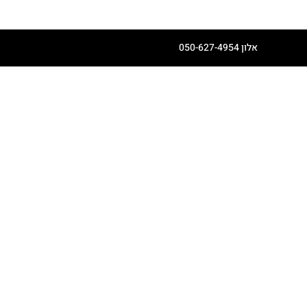
אלון 050-627-4954
דף הבית
קצת עלינו
יריד הקיץ הגדול
חנות אונליין
מרקטפלייס
מידע כללי - חריף
מתכונים
יצירת קשר
Book Online
סדנאות ואירועים
רישום לסדנאות ואירועים
ראיון אלון ברדיו