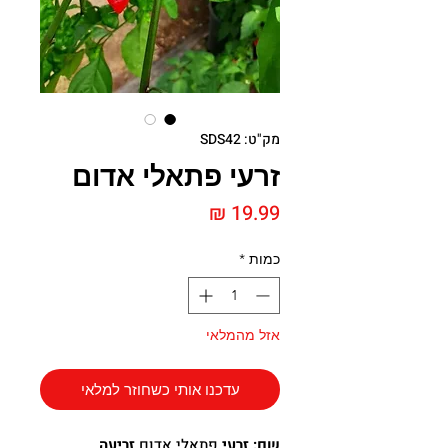
מק"ט: SDS42
זרעי פתאלי אדום
מחיר
כמות
*
אזל מהמלאי
עדכנו אותי כשחוזר למלאי
שם: זרעי
פתאלי אדום
זריעה