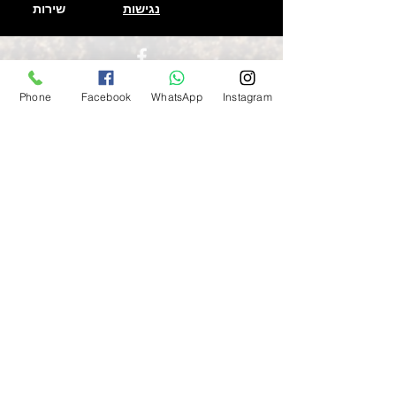
נגישות
שירות
הבנרו כתום
Phone
Facebook
WhatsApp
Instagram
הבנרו לבן
הבנרו מנורת נייר
הבנרו שוקולד
כוכב ברזיל
פורירה
פרסנו
פתאלי צהוב
פתאלי אדום
פתאלי שוקולד
קריולה סלה
שיפקה
בקיאנו
ברבר אתיופי
אנהיים