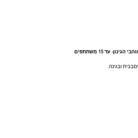
נון- עד 15 משתתפים
םבבית ובגינה.