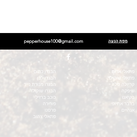
מפת הגעה
pepperhouse100@gmail.com
פתאלי אדום
הבנרו כתום
פתאלי שוקולד
הבנרו לבן
קריולה סלה
הבנרו מנורת נייר
שיפקה
הבנרו שוקולד
בקיאנו
כוכב ברזיל
ברבר אתיופי
פורירה
אנהיים
פרסנו
פתאלי צהוב