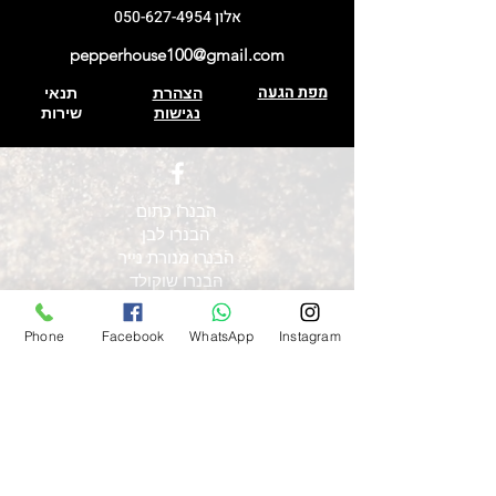
אלון
050-627-4954
pepperhouse100@gmail.com
מפת הגעה
הצהרת
תנאי
נגישות
שירות
הבנרו כתום
הבנרו לבן
הבנרו מנורת נייר
הבנרו שוקולד
כוכב ברזיל
פורירה
Phone
Facebook
WhatsApp
Instagram
פרסנו
פתאלי צהוב
פתאלי אדום
פתאלי שוקולד
קריולה סלה
שיפקה