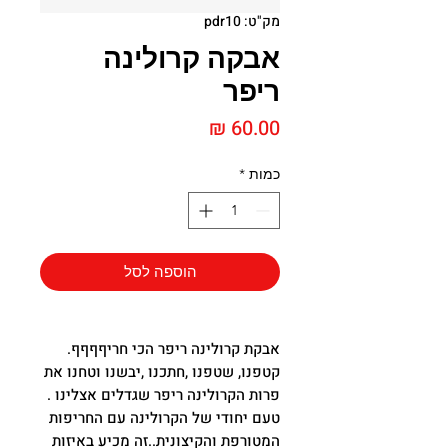
מק"ט: pdr10
אבקה קרולינה
ריפר
מחיר
כמות
*
הוספה לסל
אבקת קרולינה ריפר הכי חריףףףף.
קטפנו, שטפנו ,חתכנו ,יבשנו וטחנו את
פרות הקרולינה ריפר שגדלים אצלינו .
טעם יחודי של הקרולינה עם החריפות
המטורפת והקיצונית..זה מכיע באיזות