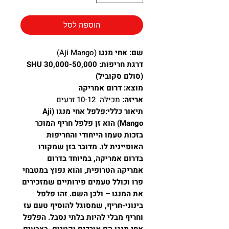
הוספה לסל
שם:
אחי מנגו
(Aji Mango)
דרגת חריפות: 30,000-50,000 SHU
(סולם סקוביל)
מוצא: דרום אמריקה
אריזה:
מכילה 10-12 זרעים
תיאור כללי:פלפל אחי מנגו (Aji
Mango) הוא זן פלפל חריף המוכר
בזכות טעמו הייחודי והחריפות
האופיינית לו. מדובר בזן שמקורו
בדרום אמריקה, במיוחד בדרום
אמריקה הטרופית, והוא נפוץ במטבחי
פרו וכולל טעמים פירותיים שמזכירים
את המנגו – ולכן השם. זהו פלפל
בינוני-חריף, שמסוגל להוסיף טעם עז
וחריף מבלי להיות בלתי נסבל. הפלפל
אחי מנגו הם אורכים וקטנים, בצבעים