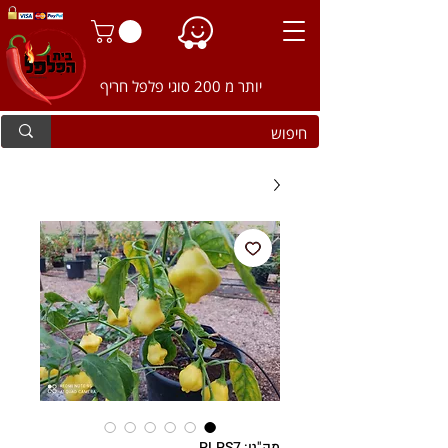
יותר מ 200 סוגי פלפל חריף
מק"ט: PLPS7