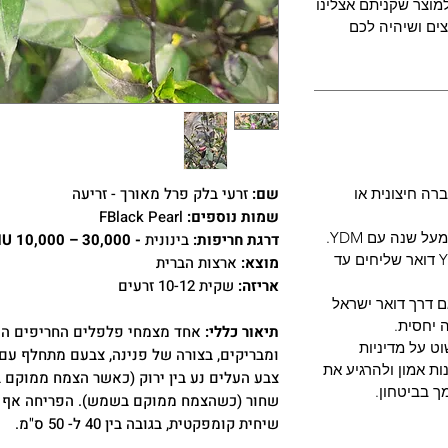
מוצר שקניתם אצלינו
ים ושיהיה לכם
שם:
זרעי בלק פרל מאורך - זריעה
רה חיצונית או
שמות נוספים:
FBlack Pearl
 שנה עם YDM.
דרגת חריפות:
בינונית
- 30,000 – 10,000 SHU (סולם סקוביל)
מארזי שתילונים בעונה - חברת YDM דואר שליחים עד
מוצא:
ארצות הברית
אריזה:
שקית 10-12 זרעים
ם דרך דואר ישראל
 יחסית.
תיאור כללי:
אחד מצמחי פלפלים החריפים הי
ט על מדיניות
ומבריקים, בצורה של פנינה, צבעם מתחלף עם
ת אמון ולהרגיע את
צבע העלים נע בין ירוק (כאשר הצמח ממוקם בצ
ך בביטחון.
שחור (כשהצמח ממוקם בשמש). הפריחה אף הי
שיחית קומפקטית, בגובה בין 40 ל- 50 ס"מ.