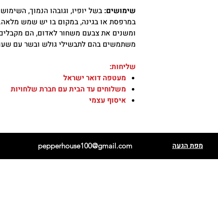
שימושים:
בשל יופיו, וגובהו הנמוך, השימוש 
במרפסת או בגינה, במקום בו יש שמש מלאה.
ומשנים את צבעם משחור לאדום, הם מקבלים 
משתמשים בהם לתבשילי גולש ובשר עם שעו
שליחות:
מעטפה דואר ישראל
משלוחים עד הבית עם חברת שלחויות
איסוף עצמי
מפת הגעה
pepperhouse100@gmail.com
פתאלי אדום
הבנרו כתום
פתאלי שוקולד
הבנרו לבן
קריולה סלה
הבנרו מנורת נייר