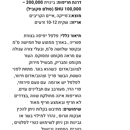
דרגת חריפות:
בינוית
200,000 –
100,000 SHU (סולם סקוביל)
מוצא:
ג'מייקה ,איים הקריבים
אריזה:
שקית 10-12 זרעים
תיאור כללי:
פלפל יפיפה בצורת
פטריה , באורך ממוצע של חמישה ס"מ
ובקוטר שלושה ס"מ, ובעלי צורה עגולה
עם מראה מקומט ומסוקס. העור
מקומט ומבריק, מבשיל מירוק
לצהוב/אדום כשהוא בוגר. מתחת לפני
השטח, הבשר פריך וצהוב/אדום חיוור,
לפלפל יש ארומה עם טעם פירותי,
פרי הדר, מעורבב עם תבלינים עזים.
החריפות אינה מחולקת שווה ,בצדדים
לא חריף ובאמצע חריף מאוד
שימושים:
מתיבש בקלות ניתן להכין
אבקות וגרוס , נהדר למילוי בשר או
גבינות וכן ניתן לשימוש כטרי לסלטים ,
רטבים ,החמצה ובישול.