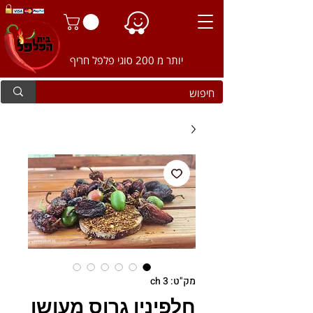
יותר מ 200 סוגי פלפל חריף
מק"ט: ch 3
חלפיניו גרוס מעושן