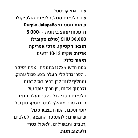
שם: אחי קריסטל
שם:חלפיניו סגול, חלפיניו מולטיקולר
שמות נוספים: Purple Jalapeño
דרגת חריפות:
בינונית
- 5,000-
30.000 SHU (סולם סקוביל)
מוצא: מקסיקו, מרכז אמריקה
אריזה:
שקית 10-12 זרעים
תיאור כללי:
צמח חדש אצלנו בחממה . צמח יפיפה
. הפרי גדל כלי מעלה בצע סגול עמוק,
ומחליף לגוון לבן בהיר ואז לכתום
ולבסוף אדום , זן חריף יותר של
חלפיניו הפרי גדל כלפי מעלה ומניב
הרבה פרי. מומלץ לגינה יוסיף גוון של
יופי וטעם , הפרח בצבע סגול
שימושים : להתססה,החמצה , לסלטים
,רטבים ותבשילים , לאכול כטרי
ולעיצוב מנות.