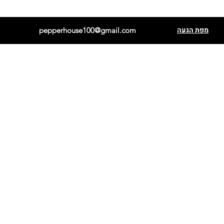
מפת הגעה
pepperhouse100@gmail.com
פתאלי אדום
הבנרו כתום
פתאלי שוקולד
הבנרו לבן
קריולה סלה
הבנרו מנורת נייר
שיפקה
הבנרו שוקולד
בקיאנו
כוכב ברזיל
ברבר אתיופי
פורירה
אנהיים
פרסנו
פתאלי צהוב