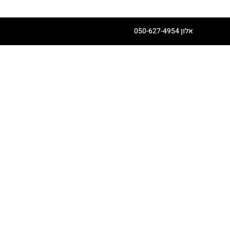
אלון 050-627-4954
דף הבית
קצת עלינו
יריד הקיץ הגדול
חנות אונליין
מרקטפלייס
מידע כללי - חריף
מתכונים
יצירת קשר
Book Online
סדנאות ואירועים
רישום לסדנאות ואירועים
ראיון אלון ברדיו