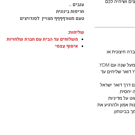
ים ושיהיה לכם
ענבים ..
חריפות בינונית
טעם מטורףףףף מצויין לסנדויצים
שליחות:
משלוחים עד הבית עם חברת שלחויות
איסוף עצמי
רה חיצונית או
 שנה עם YDM.
מארזי שתילונים בעונה - חברת YDM דואר שליחים עד
ם דרך דואר ישראל
 יחסית.
ט על מדיניות
ת אמון ולהרגיע את
ך בביטחון.