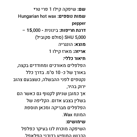
שם:
שיפקה קילו 1 פרי טר
י
שמות נוספים:
Hungarian hot wax
pepper
דרגת חריפות:
בינונית
- 15
,000 –
5,000 SHU (סולם סקוביל)
מוצא:
הונגריה
אריזה:
מארז קילו 1
תיאור כללי:
הפלפלים מאורכים ומחודדים בקצה,
באורך של כ- 10 ס"מ. בדרך כלל
נקטפים לפני ההבשלה, כשצבעם צהוב
ירוק בהיר,
אך כמובן שניתן לקטוף גם כאשר הם
בשלין בצבע אדום. הקליפה של
הפלפלים מבריקה ומכאן תוספת
המונח Wax.
שימושים:
השיפקה מוכרת לנו בעיקר כפלפל
הכבוש המופיע בדוכני הפלאפל.