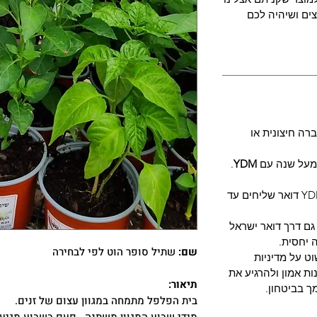
ים ושיהיה לכם
רה חיצונית או
 מעל שנה עם
YDM
.
- חברת YDM דואר שליחים עד
 גם דרך דואר ישראל
 יחסית.
שם:
שתיל סופר הוט לפי לבחירה
ט על מדיניות
ת אמון ולהרגיע את
תיאור:
ך בביטחון.
בית הפלפל מתמחה במגוון עצום של זנים.