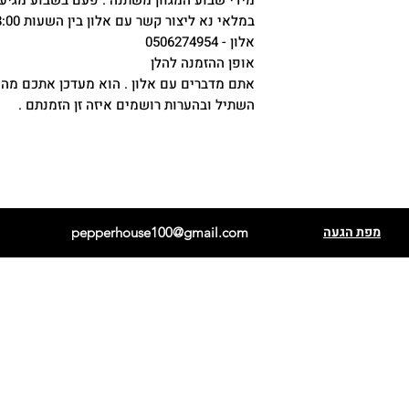
מידי שבוע המגוון משתנה . פעם בשבוע מגיע
במלאי נא ליצור קשר עם אלון בין השעות 08:00 -15:00 בימים א' ב' ד' וה' .
אלון - 0506274954
אופן ההזמנה להלן
אתם מדברים עם אלון . הוא מעדכן אתכם מה
השתיל ובהערות רושמים איזה זן הזמנתם .
מפת הגעה
pepperhouse100@gmail.com
פתאלי אדום
הבנרו כתום
פתאלי שוקולד
הבנרו לבן
קריולה סלה
הבנרו מנורת נייר
שיפקה
הבנרו שוקולד
בקיאנו
כוכב ברזיל