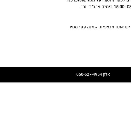
ים לכפר מונש . על מנת שתתעדכנו
 יש אתם מבצעים הזמנה עפי מחיר
אלון 050-627-4954
דף הבית
קצת עלינו
יריד הקיץ הגדול
חנות אונליין