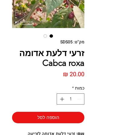
מק"ט: SDS05
זרעי דלעת אדומה
Cabca roxa
מחיר
כמות
*
הוספה לסל
שם:
זרעי דלעת אדומה לזריעה