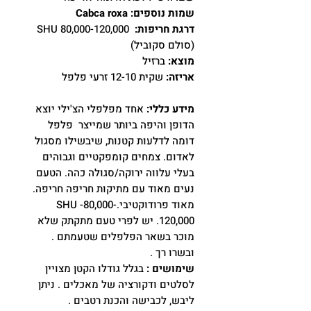
שמות נוספים: Cabca roxa
דרגת חריפות:
80,000-120,000 SHU
(סולם סקוביל)
מוצא:
ברזיל
אריזה:
שקית 12-10 זרעי פלפל
מידע כללי:
אחד מפלפלי הצ'ילי יוצא
הדופן והיפה ביותר שמייצר פלפל
דומה לדלעות קטנות, שיבשילו מסגול
לאדום. צמחים קומפקטיים וגבוהים
בעלי עלווה ירוקה/סגולה כהה. הטעם
נעים מאוד עם מתיקות חריפה חריפה.
מאוד פרודוקטיבי.SHU -80,000-
120,000. יש לפרי טעם מתקתק שלא
מוכר בשאר הפלפלים שטעמתם .
ובשרו רך .
שימושים :
בגלל גודלו הקטן מצויין
לסלטים ודקורציה של מאכלים . ניתן
ליבש, לכבישה והכנת רטבים .