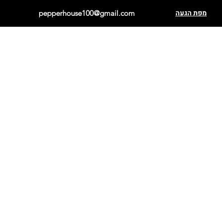
מפת הגעה
pepperhouse100@gmail.com
פתאלי אדום
הבנרו כתום
פתאלי שוקולד
הבנרו לבן
קריולה סלה
הבנרו מנורת נייר
שיפקה
הבנרו שוקולד
בקיאנו
כוכב ברזיל
ברבר אתיופי
פורירה
אנהיים
פרסנו
פתאלי צהוב