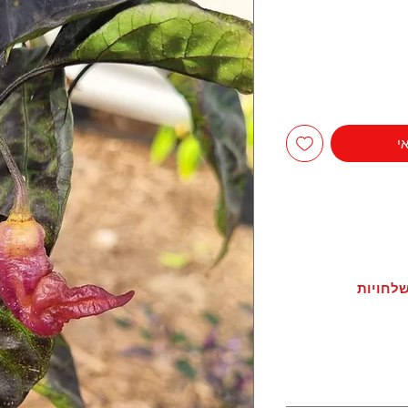
י
לחויות