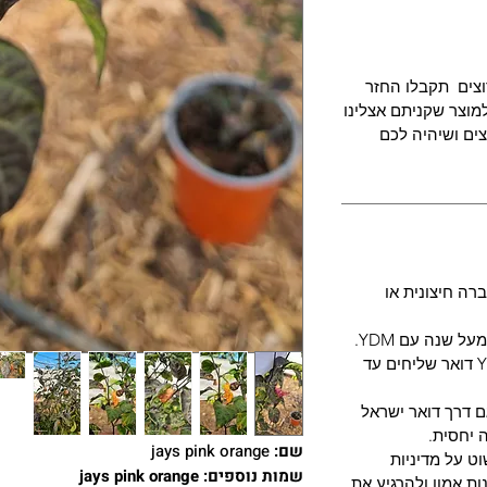
צים תקבלו החזר
מוצר שקניתם אצלינו
ים ושיהיה לכם
רה חיצונית או
 שנה עם YDM.
מארזי שתילונים בעונה - חברת YDM דואר שליחים עד
ם דרך דואר ישראל
 יחסית.
שם:
jays pink orange
ט על מדיניות
שמות נוספים: jays pink orange
ת אמון ולהרגיע את