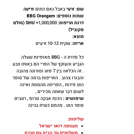
שם: זרעי
באבל גאם כתום
זריעה
שמות נוספים: BBG Orangem
דרגת חריפות:
1,000,000+
SHU (סולם
סקוביל)
מוצא:
אריזה:
שקית 10-12 זרעים
כל סדרת ה - BBG מאופינת שעלה
הגביע והעוקץ של הפרי הם באותו צבע
. זה הכלאה בין 7 פוט ומורוגה צהובה
והבנרו צהוב . החריפות ברמה של סופר
הוט פירות , הפריחה מהממת ואינה
לשום דבר שאתה מכירים ,
שימושים :
הכנת אבקה וגרוס , רטבים
סופר הוט . מהמם כשיח בגינה
שליחות:
מעטפה דואר ישראל
משלוחים עד הבית עם חברת