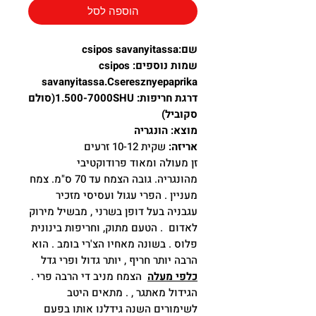
הוספה לסל
שם:csipos savanyitassa
שמות נוספים: csipos
savanyitassa.Cseresznyepaprika
דרגת חריפות: 1.500-7000SHU(סולם
סקוביל)
מוצא: הונגריה
אריזה:
שקית 10-12 זרעים
זן מעולה ומאוד פרודוקטיבי
מהונגריה. גובה הצמח עד 70 ס"מ. צמח
מעניין . הפרי עגול ועסיסי מזכיר
עגבניה בעל דופן בשרני , מבשיל מירוק
לאדום . הטעם מתוק, וחריפות בינונית
פלוס . בשונה מאחיו הצ'רי בומב . הוא
הרבה יותר חריף , יותר גדול ופרי גדל
כלפי מעלה
הצמח מניב די הרבה פרי .
הגידול מאתגר , . מתאים היטב
לשימורים השנה גידלנו אותו בפעם