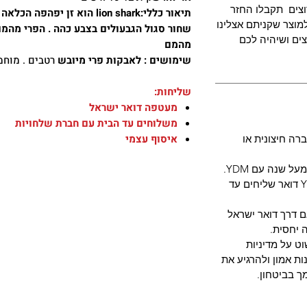
צים תקבלו החזר
תיאור כללי:lion shark הוא זן
מוצר שקניתם אצלינו
שחור סגול הגבעולים בצבע כהה . הפרי מהמם
ים ושיהיה לכם
מהמם
שימושים : לאבקות פרי מיובש
רטבים . מוחמ
שליחות:
מעטפה דואר ישראל
משלוחים עד הבית עם חברת שלחויות
איסוף עצמי
רה חיצונית או
 שנה עם YDM.
מארזי שתילונים בעונה - חברת YDM דואר שליחים עד
ם דרך דואר ישראל
 יחסית.
ט על מדיניות
ת אמון ולהרגיע את
ך בביטחון.