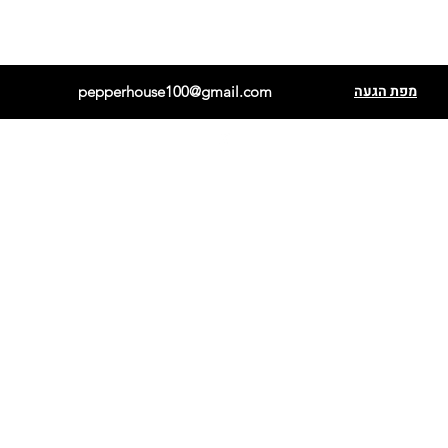
מפת הגעה
pepperhouse100@gmail.com
פתאלי אדום
הבנרו כתום
פתאלי שוקולד
הבנרו לבן
קריולה סלה
הבנרו מנורת נייר
שיפקה
הבנרו שוקולד
בקיאנו
כוכב ברזיל
ברבר אתיופי
פורירה
אנהיים
פרסנו
פתאלי צהוב