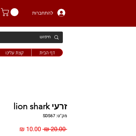
להתחברות
דף הבית
קצת עלינו
זרעי lion shark
מק"ט: SDS67
מחיר
מחיר
 ‏20.00 ‏₪ 