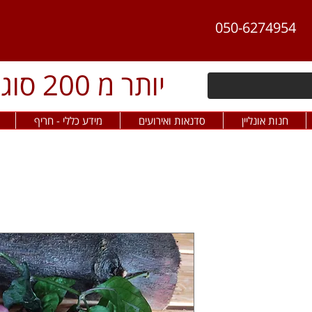
050-6274954
יותר מ 200 סוגי פלפל חריף
חנות אונליין
סדנאות ואירועים
מידע כללי - חריף