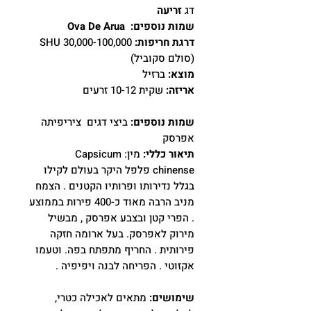
דג
זריעה
שמות נוספים: Ova De Arua
דרגת חריפות:
30,000-100,000 SHU
(סולם סקוביל)
מוצא:
ברזיל
אריזה:
שקית 10-12 זרעים
שמות נוספים:
ביצי דגים ציריפיתה
אפרסק
תיאור כללי:
מין: Capsicum
chinense פלפל היקר בעולם לקילו
בגלל נדירותו ופרותיו הקטנים . הצמח
מניב הרבה מאוד כ-400 פירות בממוצע
. הפרי קטן ובצבע אפרסק , מבשיל
מירוק לאפרסק. בעל ארומה חזקה
פירותית . החריף מתפתח בפה. וטעמו
אקזוטי . הפריחה לבנה ויפיפיה .
שימושים:
מתאים לאכילה כטרי,