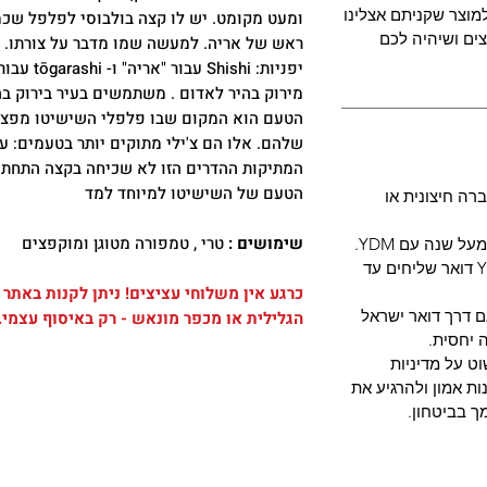
מוצר שקניתם אצלינו
ומעט מקומט. יש לו קצה בולבוסי לפלפל שכמ
ים ושיהיה לכם
יפניות: shi
מירוק בהיר לאדום . משתמשים בעיר בירוק בה
הטעם הוא המקום שבו פלפלי השישיטו מפצי
שלהם. אלו הם צ'ילי מתוקים יותר בטעמים: עש
המתיקות ההדרים הזו לא שכיחה בקצה התחתון
הטעם של השישיטו למיוחד למד
רה חיצונית או
שימושים :
טרי , טמפורה מטוגן ומוקפצים
 שנה עם YDM.
מארזי שתילונים בעונה - חברת YDM דואר שליחים עד
כרגע אין משלוחי עציצים! ניתן לקנות באתר
ם דרך דואר ישראל
הגלילית או מכפר מונאש - רק באיסוף עצמי.
 יחסית.
ט על מדיניות
ת אמון ולהרגיע את
ך בביטחון.