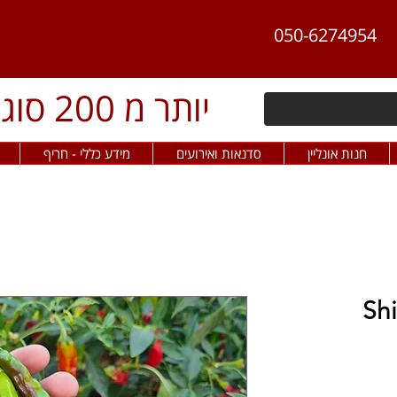
050-6274954
יותר מ 200 סוגי פלפל חריף
חנות אונליין
סדנאות ואירועים
מידע כללי - חריף