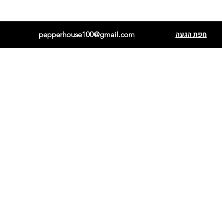
מפת הגעה
pepperhouse100@gmail.com
פתאלי אדום
הבנרו כתום
פתאלי שוקולד
הבנרו לבן
קריולה סלה
הבנרו מנורת נייר
שיפקה
הבנרו שוקולד
בקיאנו
כוכב ברזיל
ברבר אתיופי
פורירה
אנהיים
פרסנו
פתאלי צהוב