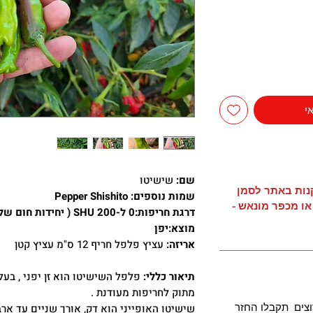
י
שם:
שישיטו
קנות באתר לסמן
שמות נוספים: Pepper Shishito
או מכפר מונאש -
דרגת חריפות:0 ל-200 SHU ( יחידות חום של Scoville )
מוצא:יפן
אריזה:
עציץ פלפל חריף 12 ס"מ עציץ קטן
תיאור כללי:
פלפל השישיטו הוא זן יפני , בעל
מתוק לחריפות מעודנת .
צים תקבלו החזר
שישיטו האופייני הוא דק, אורך שניים עד אר