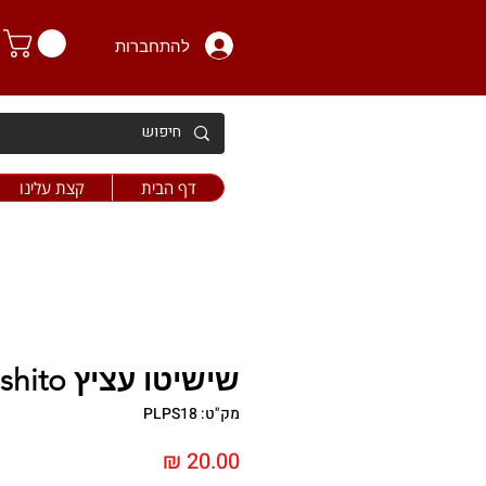
להתחברות
דף הבית
קצת עלינו
שישיטו עציץ Shishito
מק"ט: PLPS18
מחיר