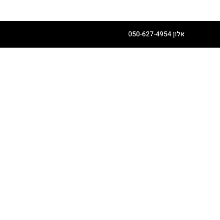
אלון 050-627-4954
דף הבית
קצת עלינו
יריד הקיץ הגדול
חנות אונליין
מרקטפלייס
מידע כללי - חריף
מתכונים
יצירת קשר
Book Online
סדנאות ואירועים
רישום לסדנאות ואירועים
ראיון אלון ברדיו