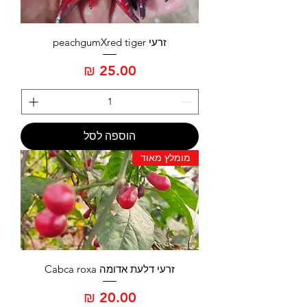
זרעי peachgumXred tiger
מחיר
הוספה לסל
מומלץ מאוד
זרעי דלעת אדומה Cabca roxa
מחיר